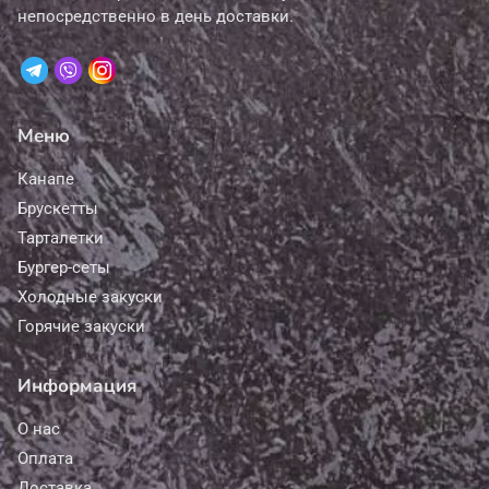
непосредственно в день доставки.
Меню
Канапе
Брускетты
Тарталетки
Бургер-сеты
Холодные закуски
Горячие закуски
Информация
О нас
Оплата
Доставка