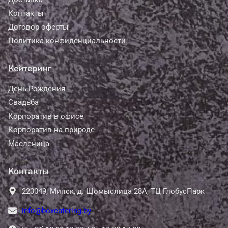
Контакты
Договор оферты
Политика конфиденциальности
Кейтеринг
День Рождения
Свадьба
Корпоратив в офисе
Корпоратив на природе
Масленица
Контакты
223049,
Минск,
д. Щомыслица 28А, ТЦ ГлобусПарк
info@boxcatering.by