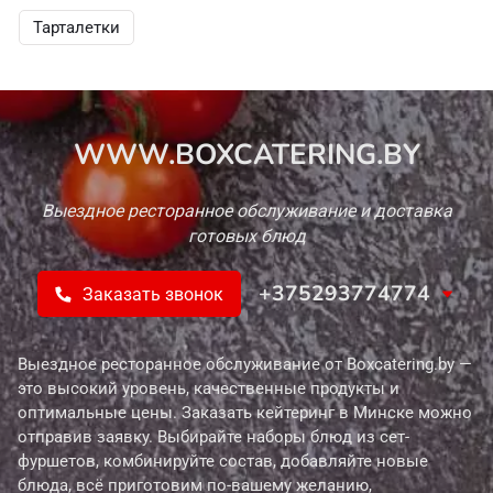
Тарталетки
WWW.BOXCATERING.BY
Выездное ресторанное обслуживание и доставка
готовых блюд
+375293774774
Заказать звонок
Выездное ресторанное обслуживание от Boxcatering.by —
это высокий уровень, качественные продукты и
оптимальные цены. Заказать кейтеринг в Минске можно
отправив заявку. Выбирайте наборы блюд из сет-
фуршетов, комбинируйте состав, добавляйте новые
блюда, всё приготовим по-вашему желанию,